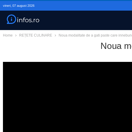
vineri, 07 august 2026
Home
REȚETE CULINARE
Noua modalitate de a gati paste care innebun
Noua mo