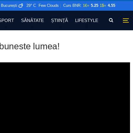
București
29° C
Few Clouds
|
Curs BNR:
1€=
5.25
1$=
4.55
SPORT
SĂNĂTATE
ȘTIINȚĂ
LIFESTYLE
ebuneste lumea!