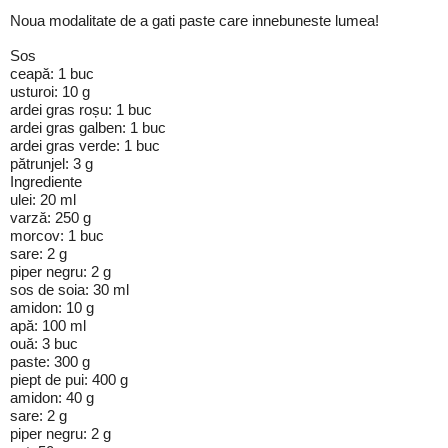
Noua modalitate de a gati paste care innebuneste lumea!
Sos
ceapă: 1 buc
usturoi: 10 g
ardei gras roșu: 1 buc
ardei gras galben: 1 buc
ardei gras verde: 1 buc
pătrunjel: 3 g
Ingrediente
ulei: 20 ml
varză: 250 g
morcov: 1 buc
sare: 2 g
piper negru: 2 g
sos de soia: 30 ml
amidon: 10 g
apă: 100 ml
ouă: 3 buc
paste: 300 g
piept de pui: 400 g
amidon: 40 g
sare: 2 g
piper negru: 2 g