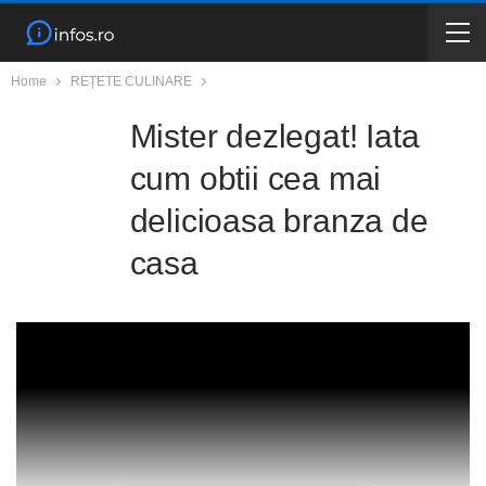
Home
REȚETE CULINARE
Mister dezlegat! Iata
cum obtii cea mai
delicioasa branza de
casa