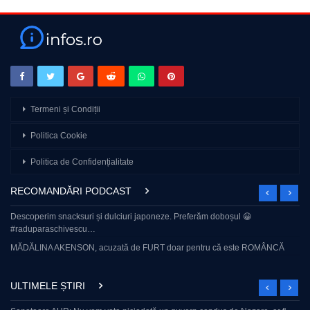
Asa paste cremoase nu gasesti nici in Italia!
Ingrediente
ulei de măsline: 40 ml
unt: 50 g
ceapă roșie: 1 buc
ardei gras roșu: 1 buc
roșii cherry: 200 g
Termeni și Condiții
usturoi: 1 buc
rozmarin: 5 g
Politica Cookie
cremă de brânză: 200 g
piper negru: 1 g
Politica de Confidențialitate
sare: 2 g
unt: 200 g
busuioc: 10 g
RECOMANDĂRI PODCAST
bacon: 150 g
șuncă: 150 g
Descoperim snacksuri și dulciuri japoneze. Preferăm doboșul 😀
apă: 2 l
#raduparaschivescu…
sare: 2 g
MĂDĂLINA AKENSON, acuzată de FURT doar pentru că este ROMÂNCĂ
paste: 500 g
iaurt grecesc: 80 g
maioneză: 40 g
ULTIMELE ȘTIRI
usturoi: 15 g
lămâie: 1 buc