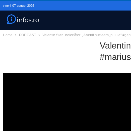
vineri, 07 august 2026
Home
PODCAST
Valentin Stan, neiertător: „A venit nucleara, puiule” #
Valentin
#mariu