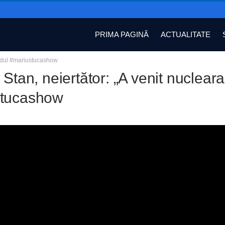
PRIMA PAGINĂ
ACTUALITATE
gandul #mariustucashow
 Stan, neiertător: „A venit nuclear
stucashow