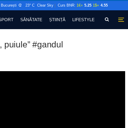
București
23° C
Clear Sky
|
Curs BNR:
1€=
5.25
1$=
4.55
SPORT
SĂNĂTATE
ȘTIINȚĂ
LIFESTYLE
a, puiule” #gandul