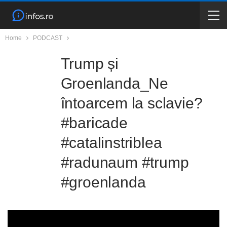
Home
PODCAST
Trump și
Groenlanda_Ne
întoarcem la sclavie?
#baricade
#catalinstriblea
#radunaum #trump
#groenlanda