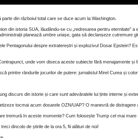
ă parte din războiul total care se duce acum la Washington.
ion din istoria SUA, lăudându-se cu „redresarea pentru eternitate” a
i administrații planează umbre uriașe, gata să declanșeze cutremure gl
rele Pentagonului despre extratereștri și explozivul Dosar Epstein? E
ui Contrapunct, unde vom diseca aceste subiecte fără menajamente și 
ască printre rândurile jocurilor de putere: jurnalistul Mirel Curea și col
g discurs din istorie și care sunt adevăratele lui ținte interne și exte
cretizeze tocmai acum dosarele OZN/UAP? O manevră de distragere a 
i care tremură în aceste momente? Cum folosește Trump cel mai mare 
eci dincolo de știrile de la ora 5, fii alături de noi!
ve.