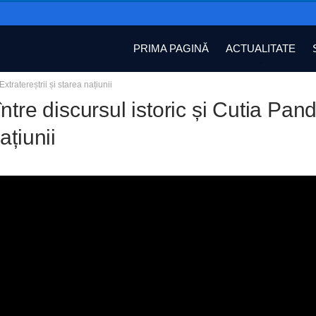
PRIMA PAGINĂ
ACTUALITATE
xtratereștrii și starea națiunii
ntre discursul istoric și Cutia Pando
ațiunii