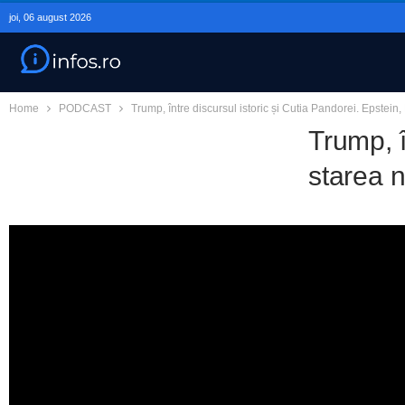
joi, 06 august 2026
Home
PODCAST
Trump, între discursul istoric și Cutia Pandorei. Epstein, E
Trump, î
starea n