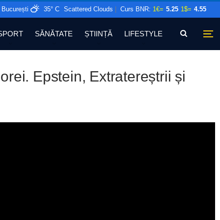
București
35° C
Scattered Clouds
|
Curs BNR:
1€=
5.25
1$=
4.55
SPORT
SĂNĂTATE
ȘTIINȚĂ
LIFESTYLE
rei. Epstein, Extratereștrii și