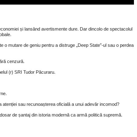
 economiei și lansând avertismente dure. Dar dincolo de spectacolul
obale.
ste o mutare de geniu pentru a distruge „Deep State”-ul sau o perdea
fără cenzură.
onelul (r) SRI Tudor Păcuraru.
rne.
atenției sau recunoașterea oficială a unui adevăr incomod?
dosar de șantaj din istoria modernă ca armă politică supremă.