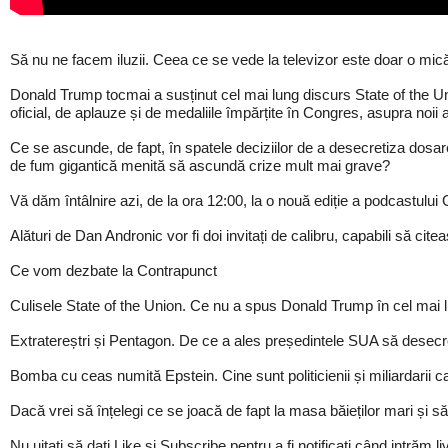
Să nu ne facem iluzii. Ceea ce se vede la televizor este doar o mic
Donald Trump tocmai a susținut cel mai lung discurs State of the Un
oficial, de aplauze și de medaliile împărțite în Congres, asupra noi
Ce se ascunde, de fapt, în spatele deciziilor de a desecretiza dosa
de fum gigantică menită să ascundă crize mult mai grave?
Vă dăm întâlnire azi, de la ora 12:00, la o nouă ediție a podcastul
Alături de Dan Andronic vor fi doi invitați de calibru, capabili să cite
Ce vom dezbate la Contrapunct
Culisele State of the Union. Ce nu a spus Donald Trump în cel mai lun
Extratereștri și Pentagon. De ce a ales președintele SUA să dese
Bomba cu ceas numită Epstein. Cine sunt politicienii și miliardari
Dacă vrei să înțelegi ce se joacă de fapt la masa băieților mari și să tr
Nu uitați să dați Like și Subscribe pentru a fi notificați când intrăm li