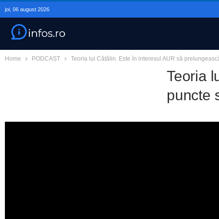
joi, 06 august 2026
Home
PODCAST
Teoria lui Cătălin. Este în interesul AUR să prelungeasc
Teoria l
puncte 