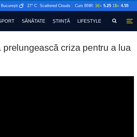
București
27° C
Scattered Clouds
|
Curs BNR:
1€=
5.25
1$=
4.55
SPORT
SĂNĂTATE
ȘTIINȚĂ
LIFESTYLE
să prelungească criza pentru a lua