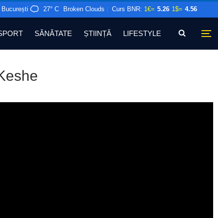
București
27° C
Broken Clouds
|
Curs BNR:
1€=
5.26
1$=
4.56
SPORT
SĂNĂTATE
ȘTIINȚĂ
LIFESTYLE
 Keshe