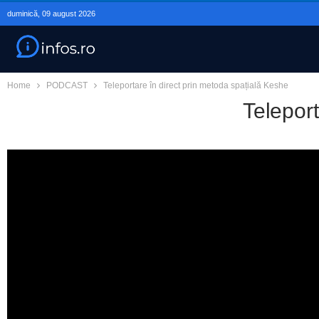
duminică, 09 august 2026
Home
PODCAST
Teleportare în direct prin metoda spațială Keshe
Teleport