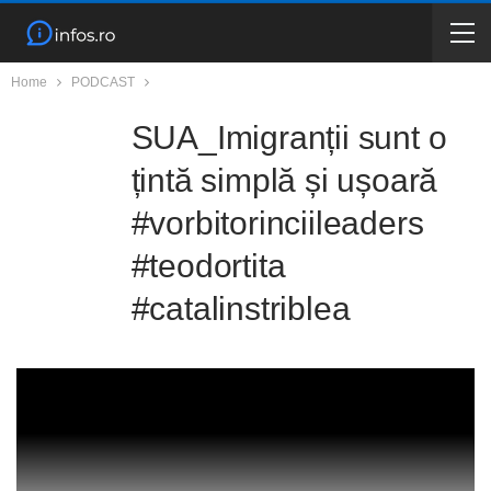
Home
PODCAST
SUA_Imigranții sunt o
țintă simplă și ușoară
#vorbitorinciileaders
#teodortita
#catalinstriblea