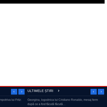
ULTIMELE ȘTIRI
riș smuls și
potriva lui Fritz:
Georgina, logodnica lui Cristiano Ronaldo, mesaj ferm
Marius Tucă Show – Invitat: Dan Dungaciu: “Singura soluți
după ce a fost făcută făcută…
a României e…