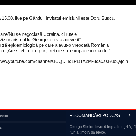
a 15.00, live pe Gândul. Invitatul emisiunii este Doru Bușcu.
cane/Nu se negociază Ucraina, ci rutele”
Vizionarismul lui Georgescu s-a adeverit”
riză epidemiologică pe care a avut-o vreodată România”
„Are și el trei corpuri, trebuie să le împace într-un fel”
https://www.youtube.com/channel/UCQDHc1PDTAxM-8ca9ssR0bQ/join
RECOMANDĂRI PODCAST
diții
 Nuțu. De ce nu avem curent electric.
Furtuna a făcut ravagii în Hunedoara: Acope
George Simion invocă legea integrității îm
ie
copaci puși la pământ
”Un alt motiv să plece…