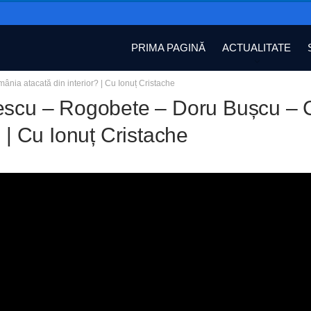
PRIMA PAGINĂ
ACTUALITATE
nia atacată din interior? | Cu Ionuț Cristache
escu – Rogobete – Doru Bușcu – C
? | Cu Ionuț Cristache