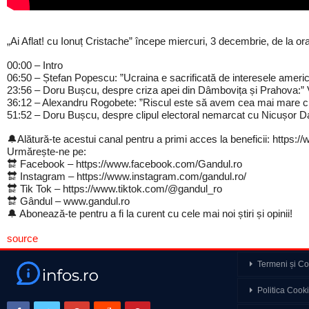
„Ai Aflat! cu Ionuț Cristache” începe miercuri, 3 decembrie, de la or
00:00 – Intro
06:50 – Ștefan Popescu: ”Ucraina e sacrificată de interesele ameri
23:56 – Doru Bușcu, despre criza apei din Dâmbovița și Prahova:” 
36:12 – Alexandru Rogobete: ”Riscul este să avem cea mai mare c
51:52 – Doru Bușcu, despre clipul electoral nemarcat cu Nicușor Dan: 
🔔Alătură-te acestui canal pentru a primi acces la beneficii: 
Urmărește-ne pe:
🔛 Facebook – https://www.facebook.com/Gandul.ro
🔛 Instagram – https://www.instagram.com/gandul.ro/
🔛 Tik Tok – https://www.tiktok.com/@gandul_ro
🔛 Gândul – www.gandul.ro
🔔 Abonează-te pentru a fi la curent cu cele mai noi știri și opinii!
source
Termeni și Con
Leaders Special Otilia
Politica Cook
Putem fi suverani…