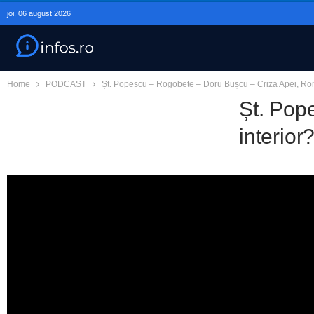
joi, 06 august 2026
Home
PODCAST
Șt. Popescu – Rogobete – Doru Bușcu – Criza Apei, Româ
Șt. Pop
interior