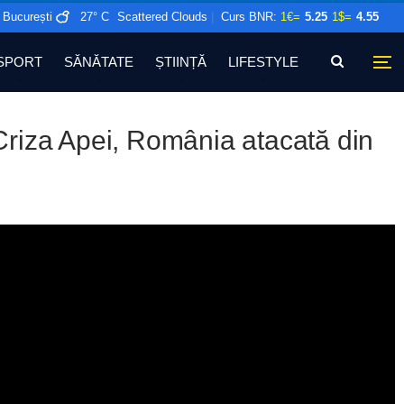
București
27° C
Scattered Clouds
|
Curs BNR:
1€=
5.25
1$=
4.55
SPORT
SĂNĂTATE
ȘTIINȚĂ
LIFESTYLE
riza Apei, România atacată din