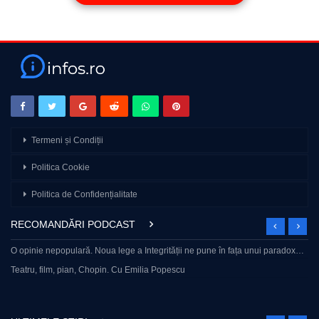
Urmărește-ne pe:
🔛 Facebook – https://www.facebook.com/cancan.ro
🔛 Instagram – https://www.instagram.com/cancan.ro/
🔛 Tik Tok – https://www.tiktok.com/@cancan_ro
🔛 CanCan – www.cancan.ro
🔔 Abonează-te pentru a fi la curent cu cele mai noi detalii
picante din lumea mondenă!
Termeni și Condiții
source
Politica Cookie
Politica de Confidențialitate
RECOMANDĂRI PODCAST
O opinie nepopulară. Noua lege a Integrității ne pune în fața unui paradox…
Teatru, film, pian, Chopin. Cu Emilia Popescu