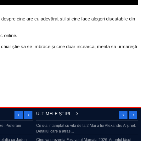
spre cine are cu adevărat stil și cine face alegeri discutabile din
c online.
ne chiar știe să se îmbrace și cine doar încearcă, merită să urmărești
ULTIMELE ȘTIRI
ze. Preferăm
Ce s-a întâmplat cu vila de la 2 Mai a lui Alexandru Arșinel.
MĂDĂLINA AKENSON, acuzată de FURT doar pentru că
Detaliul care a atras…
este ROMÂNCĂ
ive vor pune
elația cu Jaden:
Cine va prezenta Festivalul Mamaia 2026. Anunțul făcut
Lecții de viață incredibile în expoziția „Marked for More”,