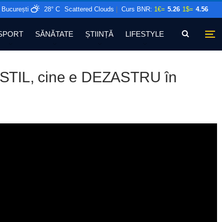
București
28° C
Scattered Clouds
|
Curs BNR:
1€=
5.26
1$=
4.56
SPORT
SĂNĂTATE
ȘTIINȚĂ
LIFESTYLE
STIL, cine e DEZASTRU în