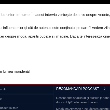
rurilor pe nume. În acest interviu vorbește deschis despre vedete, de
 influencerilor și cât de autentic este conținutul pe care îl vedem zilni
sincer despre modă, apariții publice și imagine. Dacă te interesează ci
 din lumea mondenă!
RECOMANDĂRI PODCAST
diții
 provocările cu care se confruntă
BANC | 3 bețivi stau în restaurantul gării
Descoperim snacksuri și dulciuri japone
ie
doboșul 😀#raduparaschivescu…
A avut Moody’s dreptate? Patru teste decis
nfidențialitate
oua lege a Integrității ne pune în
diagnosticul economiei României în…
Mădălina Akenson rupe tăcerea despre r