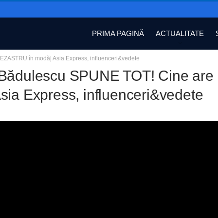
PRIMA PAGINĂ
ACTUALITATE
EZASTRU în modă| Asia Express, influenceri&vedete
Bădulescu SPUNE TOT! Cine are 
sia Express, influenceri&vedete