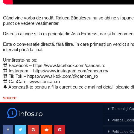
Când vine vorba de modă, Raluca Bădulescu nu se abține și spune luc
punct de vedere vestimentar.
Discuția ajunge și la experiența din Asia Express, dar și la fenomenul
Este o conversație directă, fără filtre, în care primești un verdict 
interviul până la final.
Urmărește-ne pe:
🔛 Facebook – https://www.facebook.com/cancan.ro
🔛 Instagram – https://www.instagram.com/cancan.ro/
🔛 Tik Tok – https://www.tiktok.com/@cancan_ro
🔛 CanCan – www.cancan.ro
🔔 Abonează-te pentru a fi la curent cu cele mai noi detalii picante
source
Termeni și Con
Emilia Popescu despre
Politica Cook
actrițele în industria…
Politica de Co
O opinie nepopulară. N