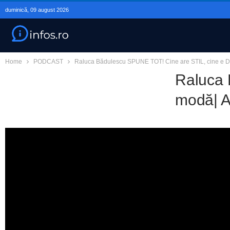
duminică, 09 august 2026
Home
PODCAST
Raluca Bădulescu SPUNE TOT! Cine are STIL, cine e D
Raluca 
modă| A