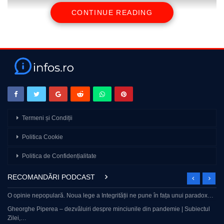
CONTINUE READING
source
Termeni și Condiții
Politica Cookie
Politica de Confidențialitate
RECOMANDĂRI PODCAST
O opinie nepopulară. Noua lege a Integrității ne pune în fața unui paradox…
Gheorghe Piperea – dezvăluiri despre minciunile din pandemie | Subiectul
Zilei,…