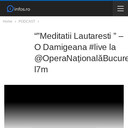
Home
PODCAST
“”Meditatii Lautaresti ” –
O Damigeana #live la
@OperaNaționalăBucure
l7m