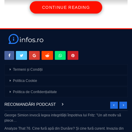
CONTINUE READING
source
Termeni și Condiții
Politica Cookie
Politica de Confidențialitate
RECOMANDĂRI PODCAST
George Simion invocă legea integrității împotriva lui Fritz: ”Un alt motiv să
plece…
Analyze That 76. Cine fură apă din Dunăre? Și cine fură curent. Invazia din