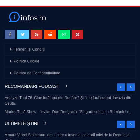
🔔Alătură-te acestui canal pentru a primi acces la beneficii:
https://www.youtube.com/channel/UCQDHc1PDTAxM-
8ca9ssR0bQ/join
Urmărește-ne pe:
🔛 Facebook – https://www.facebook.com/Gandul.ro
🔛 Instagram – https://www.instagram.com/gandul.ro/
🔛 Tik Tok – https://www.tiktok.com/@gandul_ro
🔛 Gândul – www.gandul.ro
Termeni și Condiții
🔔 Abonează-te pentru a fi la curent cu cele mai noi știri și opinii!
Politica Cookie
source
Politica de Confidențialitate
RECOMANDĂRI PODCAST
Analyze That 76. Cine fură apă din Dunăre? Și cine fură curent. Invazia din
Ceuta.
Marius Tucă Show – Invitat: Dan Dungaciu: “Singura soluție a României e…
ULTIMELE ȘTIRI
A murit Viorel Sibiceanu, omul care a inventat celebrii mici de la Dedulești!