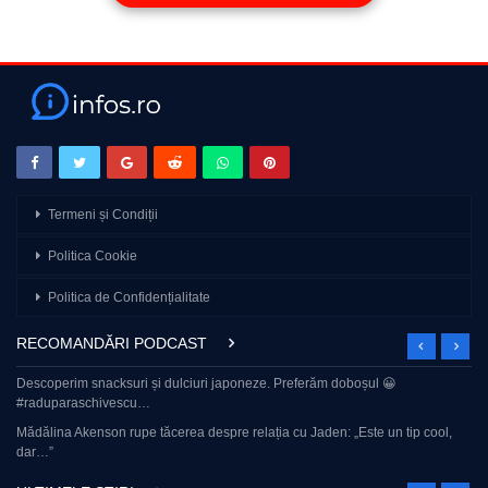
Marius Tucă Show – Invitat: Gen (R) Virgil Bălăceanu
🔔Alătură-te acestui canal pentru a primi acces la beneficii:
https://www.youtube.com/channel/UCQDHc1PDTAxM-
8ca9ssR0bQ/join
Urmărește-ne pe:
🔛 Facebook – https://www.facebook.com/Gandul.ro
🔛 Instagram – https://www.instagram.com/gandul.ro/
Termeni și Condiții
🔛 Tik Tok – https://www.tiktok.com/@gandul_ro
🔛 Gândul – www.gandul.ro
Politica Cookie
🔔 Abonează-te pentru a fi la curent cu cele mai noi știri și opinii!
Politica de Confidențialitate
source
RECOMANDĂRI PODCAST
Descoperim snacksuri și dulciuri japoneze. Preferăm doboșul 😀
#raduparaschivescu…
Mădălina Akenson rupe tăcerea despre relația cu Jaden: „Este un tip cool,
dar…”