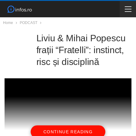
Home
PODCAST
Liviu & Mihai Popescu
frații “Fratelli”: instinct,
risc și disciplină
CONTINUE READING