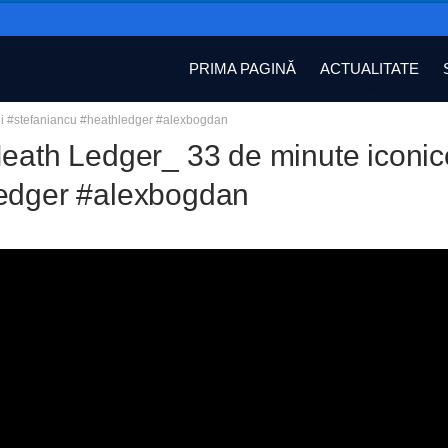
PRIMA PAGINĂ
ACTUALITATE
cii #stefaniancu #heathledger #alexbogdan
eath Ledger_ 33 de minute iconice
edger #alexbogdan