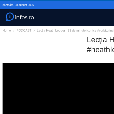
sâmbătă, 08 august 2026
Home
PODCAST
Lecția Heath Ledger_ 33 de minute iconice #vorbitorin
Lecția H
#heathl