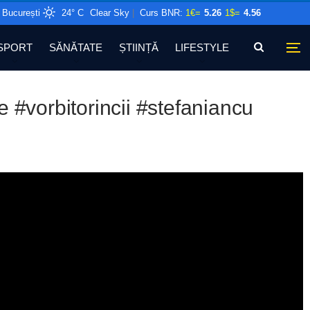
București
24° C
Clear Sky
|
Curs BNR:
1€=
5.26
1$=
4.56
SPORT
SĂNĂTATE
ȘTIINȚĂ
LIFESTYLE
 #vorbitorincii #stefaniancu