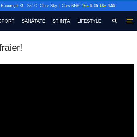
București
25° C
Clear Sky
|
Curs BNR:
1€=
5.25
1$=
4.55
SPORT
SĂNĂTATE
ȘTIINȚĂ
LIFESTYLE
fraier!