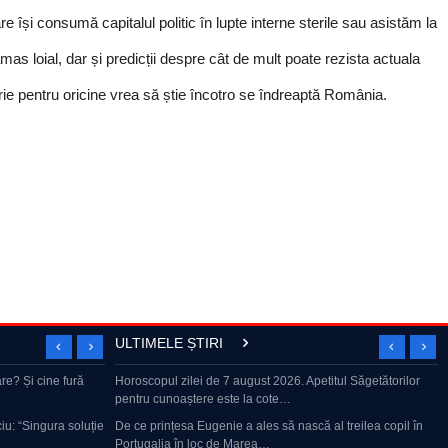
re își consumă capitalul politic în lupte interne sterile sau asistăm la
mas loial, dar și predicții despre cât de mult poate rezista actuala
orie pentru oricine vrea să știe încotro se îndreaptă România.
ULTIMELE ȘTIRI
 Un influencer
re? Și cine fură
Horoscopul zilei de 7 august 2026. Apetitul Săgetătorilor
BEST OF „Dan Capatos Show” | Greii manelelor, SHOW la
pentru cunoaștere este la cote…
Cancan
ONU trage un
u: “Singura soluție
De ce prințesa Eugenie a ales să nască al treilea copil în
Mai contează facultatea?
Portugalia în loc de Marea…