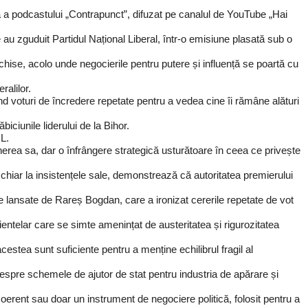
ară a podcastului „Contrapunct”, difuzat pe canalul de YouTube „Hai
u zguduit Partidul Național Liberal, într-o emisiune plasată sub o
chise, acolo unde negocierile pentru putere și influență se poartă cu
ralilor.
cerând voturi de încredere repetate pentru a vedea cine îi rămâne alături
iciunile liderului de la Bihor.
NL.
ținerea sa, dar o înfrângere strategică usturătoare în ceea ce privește
 chiar la insistențele sale, demonstrează că autoritatea premierului
ile lansate de Rareș Bogdan, care a ironizat cererile repetate de vot
ientelar care se simte amenințat de austeritatea și rigurozitatea
estea sunt suficiente pentru a menține echilibrul fragil al
espre schemele de ajutor de stat pentru industria de apărare și
oerent sau doar un instrument de negociere politică, folosit pentru a