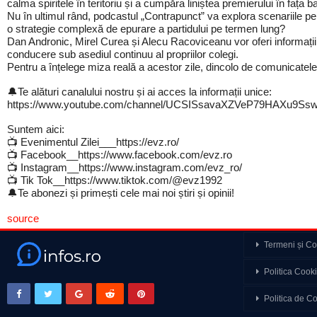
calma spiritele în teritoriu și a cumpăra liniștea premierului în fața ba
Nu în ultimul rând, podcastul „Contrapunct” va explora scenariile pentr
o strategie complexă de epurare a partidului pe termen lung?
Dan Andronic, Mirel Curea și Alecu Racoviceanu vor oferi informații ex
conducere sub asediul continuu al propriilor colegi.
Pentru a înțelege miza reală a acestor zile, dincolo de comunicatele 
🔔Te alături canalului nostru și ai acces la informații unice:
https://www.youtube.com/channel/UCSISsavaXZVeP79HAXu9Ssw/
Suntem aici:
📺 Evenimentul Zilei___https://evz.ro/
📺 Facebook__https://www.facebook.com/evz.ro
📺 Instagram__https://www.instagram.com/evz_ro/
📺 Tik Tok__https://www.tiktok.com/@evz1992
🔔Te abonezi și primești cele mai noi știri și opinii!
source
Termeni și Con
Războiul din Ucraina 
Politica Cook
Cancan prezintă BEST
Politica de Co
amoros care i-a distr