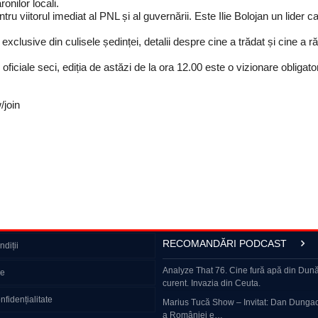
ronilor locali.
u viitorul imediat al PNL și al guvernării. Este Ilie Bolojan un lider ca
clusive din culisele ședinței, detalii despre cine a trădat și cine a ră
oficiale seci, ediția de astăzi de la ora 12.00 este o vizionare obligat
join
RECOMANDĂRI PODCAST
diții
– cum supraviețuiește rusul obișnuit?
VIDEO Scene de groază în timpul unui live:
Analyze That 76. Cine fură apă din Dună
ie
cu peste 650.000 de urmăritori a…
curent. Invazia din Ceuta.
 OF „Dan Capatos Show” | Triunghiul
nfidențialitate
us…
‘Amenințarea va continua să evolueze’ – 
Marius Tucă Show – Invitat: Dan Dungaci
semnal de alarmă:…
a României e…