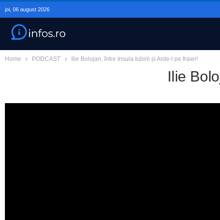
joi, 06 august 2026
Home
PODCAST
Ilie Bolojan, între Insula Iubirii și Arde-l pe fraier!
Ilie Bolo