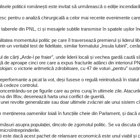
culisele politicii românești este invitat să urmărească o ediție incendi
sc pentru o analiză chirurgicală a celor mai recente evenimente care a
aberele din PNL, ci și mesajele subtile transmise în spatele ușilor în
alitatea momentului politic pe care îl traversează premierul și liderul libe
ntr-un veritabil test de fidelitate, similar formatului „Insula Iubirii”, 
e cărți „Arde-l pe fraier”, unde liderii locali și vechea gardă caută slăb
nță de aproape cinci ore care a expus fracturile adânci din interiorul P
Bolojan: o victorie aritmetică zdrobitoare, cu 47 de voturi „pentru” sus
eperformante a picat la vot, deși fusese o regulă reintrodusă în statut
să cedeze controlul.
 concentrându-se pe figurile care au prins curaj în ultimele zile. Atacur
a din Ilfov, desenează harta unui conflict de guerilă.
 unei revolte generalizate sau doar ultimele zvâcniri ale unui sistem cl
nținerea oamenilor loiali în funcțiile cheie din Parlament, și dacă ac
ăsuri asupra populației, dincolo de zgomotul politic. Se va discuta d
icroîntreprinderile.
ști este dacă acest pachet de relansare economică este unul viabil și c