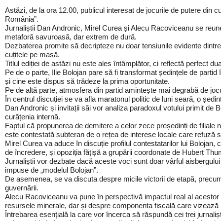
Astăzi, de la ora 12.00, publicul interesat de jocurile de putere din 
România”.
Jurnaliștii Dan Andronic, Mirel Curea și Alecu Racoviceanu se reune
metaforă savuroasă, dar extrem de dură.
Dezbaterea promite să decripteze nu doar tensiunile evidente dintre t
cuțitele pe masă.
Titlul ediției de astăzi nu este ales întâmplător, ci reflectă perfect du
Pe de o parte, Ilie Bolojan pare să fi transformat ședințele de partid î
și cine este dispus să trădeze la prima oportunitate.
Pe de altă parte, atmosfera din partid amintește mai degrabă de jocul d
În centrul discuției se va afla maratonul politic de luni seară, o ședi
Dan Andronic și invitații săi vor analiza paradoxul votului primit de 
curățenia internă.
Faptul că propunerea de demitere a celor zece președinți de filiale n
este contestată subteran de o rețea de interese locale care refuză 
Mirel Curea va aduce în discuție profilul contestatarilor lui Bolojan,
de încredere, și opoziția fățișă a grupării coordonate de Hubert Thum
Jurnaliștii vor dezbate dacă aceste voci sunt doar vârful aisbergului
impuse de „modelul Bolojan”.
De asemenea, se va discuta despre micile victorii de etapă, precum me
guvernării.
Alecu Racoviceanu va pune în perspectivă impactul real al acestor m
resursele minerale, dar și despre componenta fiscală care vizează m
Întrebarea esențială la care vor încerca să răspundă cei trei jurnali