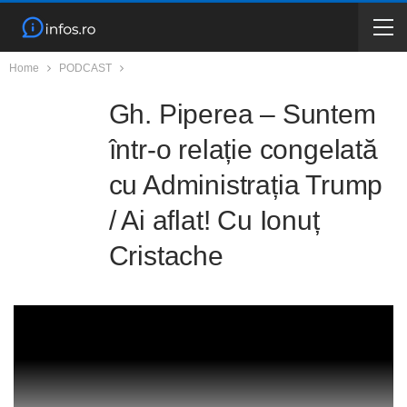
Home
PODCAST
Gh. Piperea – Suntem
într-o relație congelată
cu Administrația Trump
/ Ai aflat! Cu Ionuț
Cristache