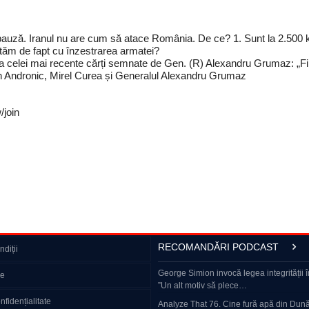
 pauză. Iranul nu are cum să atace România. De ce? 1. Sunt la 2.500 km 
stăm de fapt cu înzestrarea armatei?
ea celei mai recente cărți semnate de Gen. (R) Alexandru Grumaz: „Fil
n Andronic, Mirel Curea și Generalul Alexandru Grumaz
join
RECOMANDĂRI PODCAST
diții
 Nuțu. De ce nu avem curent electric.
Cum își menține Elena Gheorghe silueta în 
George Simion invocă legea integrității îm
ie
își face toate poftele, dar…
”Un alt motiv să plece…
nfidențialitate
– cum supraviețuiește rusul obișnuit?
High Court orders trial in Calin Georgescu 
Analyze That 76. Cine fură apă din Dună