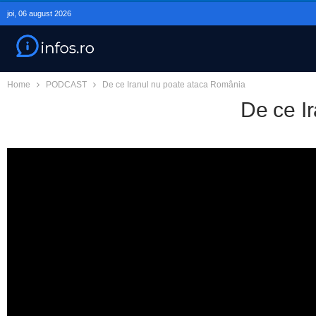
joi, 06 august 2026
Home
PODCAST
De ce Iranul nu poate ataca România
De ce I