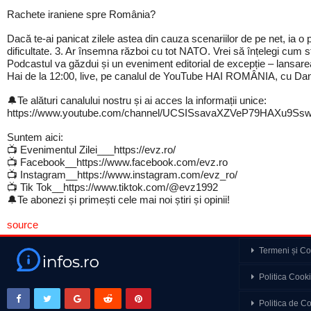
Rachete iraniene spre România?
Dacă te-ai panicat zilele astea din cauza scenariilor de pe net, ia o
dificultate. 3. Ar însemna război cu tot NATO. Vrei să înțelegi cum 
Podcastul va găzdui și un eveniment editorial de excepție – lansar
Hai de la 12:00, live, pe canalul de YouTube HAI ROMÂNIA, cu Da
🔔Te alături canalului nostru și ai acces la informații unice:
https://www.youtube.com/channel/UCSISsavaXZVeP79HAXu9Ssw/
Suntem aici:
📺 Evenimentul Zilei___https://evz.ro/
📺 Facebook__https://www.facebook.com/evz.ro
📺 Instagram__https://www.instagram.com/evz_ro/
📺 Tik Tok__https://www.tiktok.com/@evz1992
🔔Te abonezi și primești cele mai noi știri și opinii!
source
Termeni și Con
Leaders Special Otilia
Politica Cook
Putem fi suverani…
Politica de Co
Războiul din Ucraina 