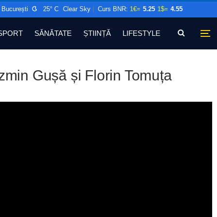
București
25° C
Clear Sky
|
Curs BNR:
1€=
5.25
1$=
4.55
SPORT
SĂNĂTATE
ȘTIINȚĂ
LIFESTYLE
min Gușă și Florin Tomuța