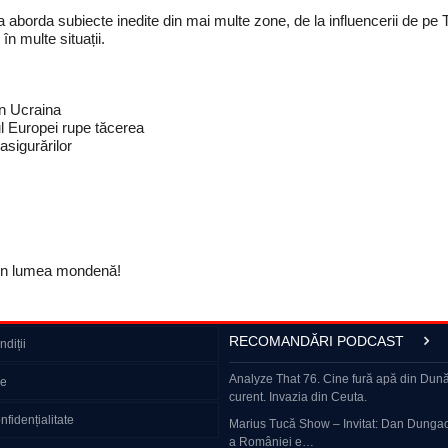
borda subiecte inedite din mai multe zone, de la influencerii de pe Ti
n multe situații.
in Ucraina
ul Europei rupe tăcerea
igurărilor
 din lumea mondenă!
RECOMANDĂRI PODCAST
diții
– cum supraviețuiește rusul obișnuit?
VIDEO Scene de groază în timpul unui live:
Analyze That 76. Cine fură apă din Dună
ie
cu peste 650.000 de urmăritori a…
curent. Invazia din Ceuta.
 OF „Dan Capatos Show” | Triunghiul
nfidențialitate
us…
‘Amenințarea va continua să evolueze’ – 
Marius Tucă Show – Invitat: Dan Dungaci
semnal de alarmă:…
a României e…