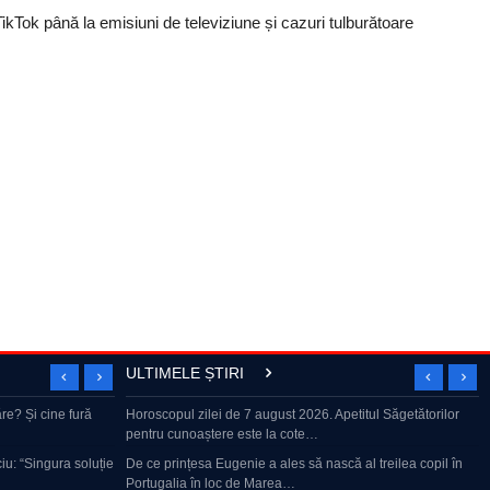
kTok până la emisiuni de televiziune și cazuri tulburătoare
ULTIMELE ȘTIRI
 Un influencer
re? Și cine fură
Horoscopul zilei de 7 august 2026. Apetitul Săgetătorilor
BEST OF „Dan Capatos Show” | Greii manelelor, SHOW la
pentru cunoaștere este la cote…
Cancan
ONU trage un
u: “Singura soluție
De ce prințesa Eugenie a ales să nască al treilea copil în
Mai contează facultatea?
Portugalia în loc de Marea…