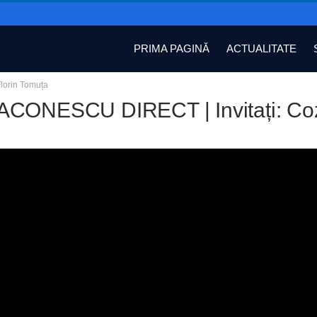
PRIMA PAGINĂ
ACTUALITATE
lorin Tomuța
CONESCU DIRECT | Invitați: Coz