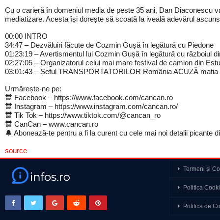
Cu o carieră în domeniul media de peste 35 ani, Dan Diaconescu va a
mediatizare. Acesta își dorește să scoată la iveală adevărul ascuns î
00:00 INTRO
34:47 – Dezvăluiri făcute de Cozmin Gușă în legătură cu Piedone
01:23:19 – Avertismentul lui Cozmin Gușă în legătură cu războiul d
02:27:05 – Organizatorul celui mai mare festival de camion din Est
03:01:43 – Șeful TRANSPORTATORILOR România ACUZĂ mafia as
Urmărește-ne pe:
🔛 Facebook – https://www.facebook.com/cancan.ro
🔛 Instagram – https://www.instagram.com/cancan.ro/
🔛 Tik Tok – https://www.tiktok.com/@cancan_ro
🔛 CanCan – www.cancan.ro
🔔 Abonează-te pentru a fi la curent cu cele mai noi detalii picante
source
Termeni și Con
Războiul din Ucraina 
Politica Cook
Cancan prezintă BEST
Politica de Co
amoros care i-a distr