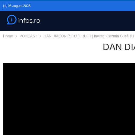
joi, 06 august 2026
Home
PODCAST
DAN DIACONESCU DIRECT | Invitați: Cozmin Gușă și F
DAN DIA