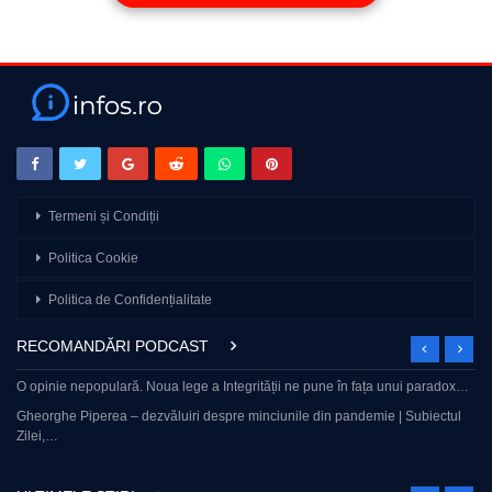
Cătălin Striblea este live cu principalele subiecte ale zilei. Cât
poate să mai reziste Bolojan? Ce propunere are pe masă de la
magistrați? Cine va fi viitorul șef al procurorilor? Rusia
avansează în Donbas. Bad Bunny și reacția Americii. Așteptăm
întrebările și opiniile voastre.
Join this channel to get access to perks:
https://www.youtube.com/channel/UCJRM1tDkfYKK6kLymwsLB5A
Termeni și Condiții
source
Politica Cookie
Politica de Confidențialitate
RECOMANDĂRI PODCAST
O opinie nepopulară. Noua lege a Integrității ne pune în fața unui paradox…
Gheorghe Piperea – dezvăluiri despre minciunile din pandemie | Subiectul
Zilei,…