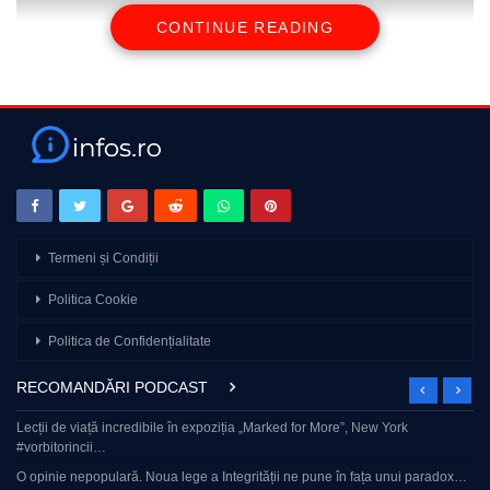
CONTINUE READING
source
Termeni și Condiții
Politica Cookie
Politica de Confidențialitate
RECOMANDĂRI PODCAST
Lecții de viață incredibile în expoziția „Marked for More”, New York
#vorbitorincii…
O opinie nepopulară. Noua lege a Integrității ne pune în fața unui paradox…