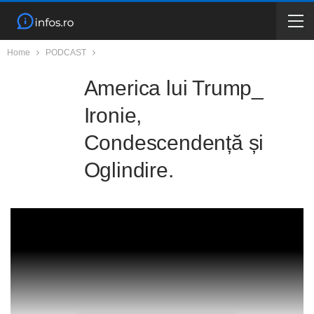
Home
PODCAST
America lui Trump_
Ironie,
Condescendență și
Oglindire.