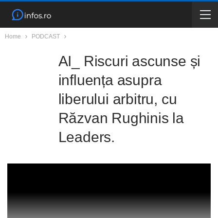
Home
PODCAST
AI_ Riscuri ascunse și
influența asupra
liberului arbitru, cu
Răzvan Rughinis la
Leaders.