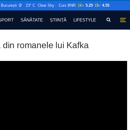
București
23° C
Clear Sky
|
Curs BNR:
1€=
5.25
1$=
4.55
SPORT
SĂNĂTATE
ȘTIINȚĂ
LIFESTYLE
 din romanele lui Kafka