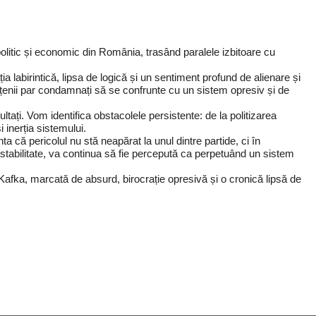
olitic și economic din România, trasând paralele izbitoare cu
 labirintică, lipsa de logică și un sentiment profund de alienare și
enii par condamnați să se confrunte cu un sistem opresiv și de
ați. Vom identifica obstacolele persistente: de la politizarea
 inerția sistemului.
ă pericolul nu stă neapărat la unul dintre partide, ci în
 stabilitate, va continua să fie percepută ca perpetuând un sistem
Kafka, marcată de absurd, birocrație opresivă și o cronică lipsă de