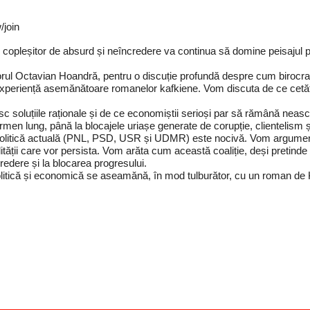
join
 copleșitor de absurd și neîncredere va continua să domine peisajul p
torul Octavian Hoandră, pentru o discuție profundă despre cum birocrația
 experiență asemănătoare romanelor kafkiene. Vom discuta de ce cetăț
oluțiile raționale și de ce economiștii serioși par să rămână neascult
rmen lung, până la blocajele uriașe generate de corupție, clientelism și
olitică actuală (PNL, PSD, USR și UDMR) este nocivă. Vom argumenta c
tății care vor persista. Vom arăta cum această coaliție, deși pretinde
ncredere și la blocarea progresului.
politică și economică se aseamănă, în mod tulburător, cu un roman de 