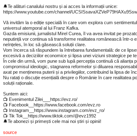
🔔Te alături canalului nostru și ai acces la informații unice:
https://www.youtube.com/channel/UCSISsavaXZVeP79HAXu9Ssw/
Vă invităm la o ediție specială în care vom explora cum sentimentul
universul atemporal al lui Franz Kafka.
Gazda emisiunii, jurnalistul Mirel Curea, îl va avea invitat pe proza
neputință vor continua să transforme realitatea românească într-o
neînțeles, în loc să găsească soluții clare.
Vom încerca să răspundem la întrebarea fundamentală: de ce lipsesc s
excesivă a deciziilor economice și lipsa unei viziuni strategice pe te
În cele din urmă, vom pune sub lupă percepția continuă că alianța p
compromisul ideologic, stagnarea reformelor și diluarea responsabili
axat pe menținerea puterii și a privilegiilor, contribuind la lipsa de î
Nu ratați o discuție esențială despre o Românie în care realitatea 
soluții raționale.
Suntem aici:
📺 Evenimentul Zilei___https://evz.ro/
📺 Facebook__https://www.facebook.com/evz.ro
📺 Instagram__https://www.instagram.com/evz_ro/
📺 Tik Tok__https://www.tiktok.com/@evz1992
🔔Te abonezi și primești cele mai noi știri și opinii!
source