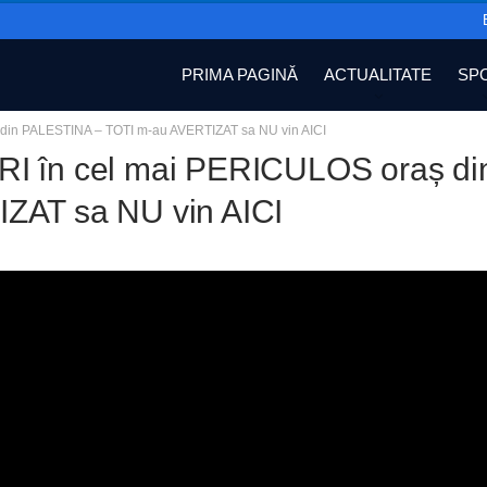
PRIMA PAGINĂ
ACTUALITATE
SP
din PALESTINA – TOTI m-au AVERTIZAT sa NU vin AICI
I în cel mai PERICULOS oraș d
ZAT sa NU vin AICI