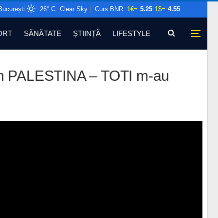
București
26° C
Clear Sky
|
Curs BNR:
1€=
5.25
1$=
4.55
ORT
SĂNĂTATE
ȘTIINȚĂ
LIFESTYLE
in PALESTINA – TOTI m-au