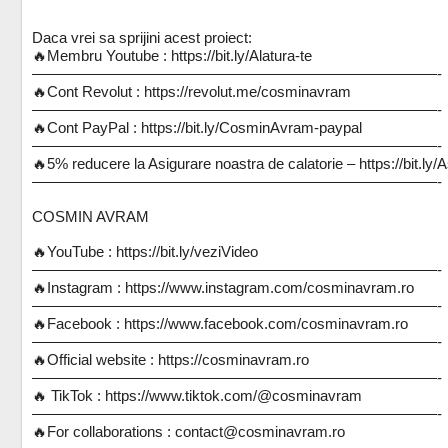
Daca vrei sa sprijini acest proiect:
🔥Membru Youtube : https://bit.ly/Alatura-te
———————————————————————————-
🔥Cont Revolut : https://revolut.me/cosminavram
———————————————————————————-
🔥Cont PayPal : https://bit.ly/CosminAvram-paypal
———————————————————————————-
🔥5% reducere la Asigurare noastra de calatorie – https://bit.l
———————————————————————————-
COSMIN AVRAM
🔥YouTube : https://bit.ly/veziVideo
———————————————————————————-
🔥Instagram : https://www.instagram.com/cosminavram.ro
———————————————————————————-
🔥Facebook : https://www.facebook.com/cosminavram.ro
———————————————————————————-
🔥Official website : https://cosminavram.ro
———————————————————————————-
🔥 TikTok : https://www.tiktok.com/@cosminavram
———————————————————————————-
🔥For collaborations : contact@cosminavram.ro