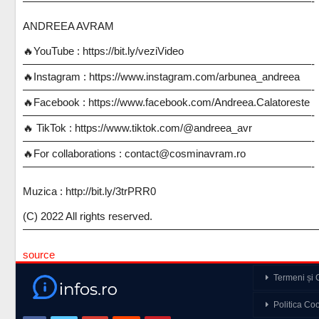
———————————————————————————-
ANDREEA AVRAM
🔥YouTube : https://bit.ly/veziVideo
———————————————————————————-
🔥Instagram : https://www.instagram.com/arbunea_andreea
———————————————————————————-
🔥Facebook : https://www.facebook.com/Andreea.Calatoreste
———————————————————————————-
🔥 TikTok : https://www.tiktok.com/@andreea_avr
———————————————————————————-
🔥For collaborations : contact@cosminavram.ro
———————————————————————————-
Muzica : http://bit.ly/3trPRR0
(C) 2022 All rights reserved.
————————————————————————————
source
Termeni și C
Războiul din Ucrain
Politica Co
obișnuit?