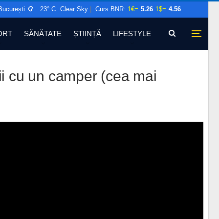
București
23° C
Clear Sky
|
Curs BNR:
1€=
5.26
1$=
4.56
ORT
SĂNĂTATE
ȘTIINȚĂ
LIFESTYLE
rii cu un camper (cea mai