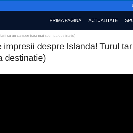
PRIMA PAGINĂ
ACTUALITATE
SP
 tarii cu un camper (cea mai scumpa destinatie)
 impresii despre Islanda! Turul ta
 destinatie)