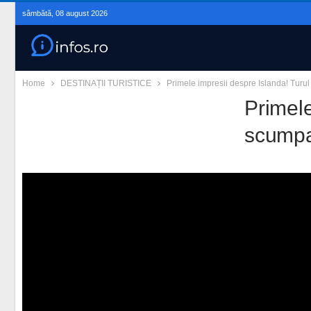
sâmbătă, 08 august 2026
Home
DESTINAȚII TURISTICE
Primele impresii despre Islanda! Turul
Primele
scumpa