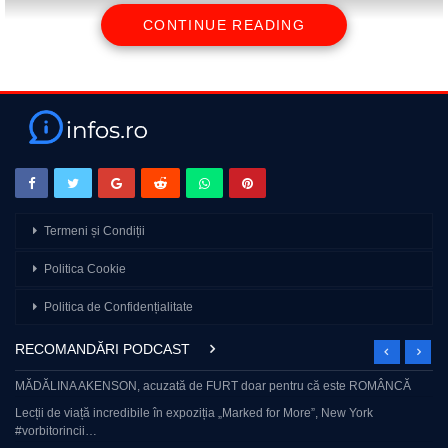
CONTINUE READING
Ultimul vlog din seria Europtrip 2022 🙂 De ziua Andreiei, am decis
sa oprim in unul dintre cele mai frumoase orase ale Europei: Praga!
Si am facut o alegere excelenta, mai ales ca am testat un Spa pe
baza de… bere 🙂 #praga #cehia #haihui
Intrati pe linkul de mai jos si introduceti codul “Chiperii” pentru a
beneficia de primele 3 luni gratuite si 83% reducere in lunile
Termeni și Condiții
urmatoare:
Politica Cookie
https://surfshark.deals/Chiperii
source
Politica de Confidențialitate
RECOMANDĂRI PODCAST
MĂDĂLINA AKENSON, acuzată de FURT doar pentru că este ROMÂNCĂ
Lecții de viață incredibile în expoziția „Marked for More”, New York
#vorbitorincii…