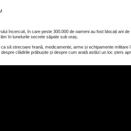
BM
 încercuit, în care peste 300.000 de oameni au fost blocați ani de z
răm în tunelurile secrete săpate sub oraș.
ri, ca să strecoare hrană, medicamente, arme și echipamente militare î
 despre clădirile prăbușite și despre cum arată astăzi un loc șters a