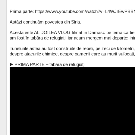
Prima parte: https://www.youtube.com/watch?v=L4WJrEwPB
Astăzi continuăm povestea din Siria.
Acesta este AL DOILEA VLOG filmat în Damasc pe tema cartierului
am fost în tabăra de refugiați, iar acum mergem mai departe: int
Tunelurile astea au fost construite de rebeli, pe zeci de kilomet
despre atacurile chimice, despre oamenii care au murit sufocați,
▶️ PRIMA PARTE – tabăra de refugiați: