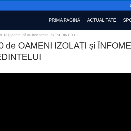
PRIMA PAGINĂ
ACTUALITATE
SP
ETAȚI pentru că au fost contra PREȘEDINTELUI
0 de OAMENI IZOLAȚI și ÎNFOMETA
DINTELUI