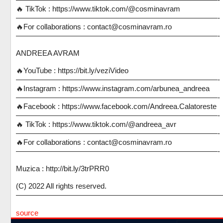
🔥 TikTok : https://www.tiktok.com/@cosminavram
———————————————————————————-
🔥For collaborations : contact@cosminavram.ro
———————————————————————————-
ANDREEA AVRAM
🔥YouTube : https://bit.ly/veziVideo
———————————————————————————-
🔥Instagram : https://www.instagram.com/arbunea_andreea
———————————————————————————-
🔥Facebook : https://www.facebook.com/Andreea.Calatoreste
———————————————————————————-
🔥 TikTok : https://www.tiktok.com/@andreea_avr
———————————————————————————-
🔥For collaborations : contact@cosminavram.ro
———————————————————————————-
Muzica : http://bit.ly/3trPRR0
(C) 2022 All rights reserved.
————————————————————————————
source