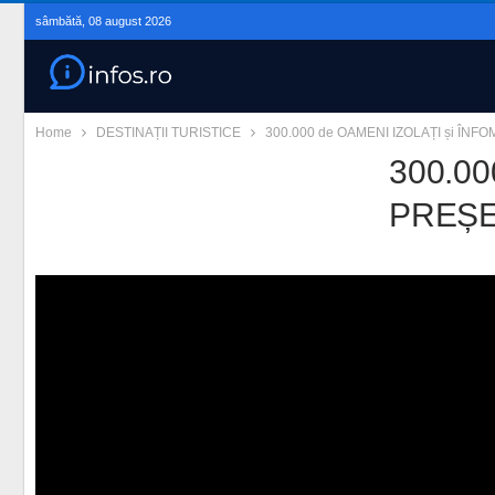
sâmbătă, 08 august 2026
Home
DESTINAȚII TURISTICE
300.000 de OAMENI IZOLAȚI și ÎNFOM
300.00
PREȘE