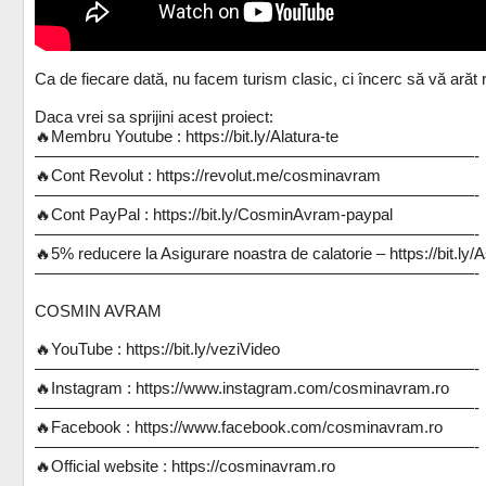
Ca de fiecare dată, nu facem turism clasic, ci încerc să vă arăt r
Daca vrei sa sprijini acest proiect:
🔥Membru Youtube : https://bit.ly/Alatura-te
———————————————————————————-
🔥Cont Revolut : https://revolut.me/cosminavram
———————————————————————————-
🔥Cont PayPal : https://bit.ly/CosminAvram-paypal
———————————————————————————-
🔥5% reducere la Asigurare noastra de calatorie – https://bit.l
———————————————————————————-
COSMIN AVRAM
🔥YouTube : https://bit.ly/veziVideo
———————————————————————————-
🔥Instagram : https://www.instagram.com/cosminavram.ro
———————————————————————————-
🔥Facebook : https://www.facebook.com/cosminavram.ro
———————————————————————————-
🔥Official website : https://cosminavram.ro
———————————————————————————-