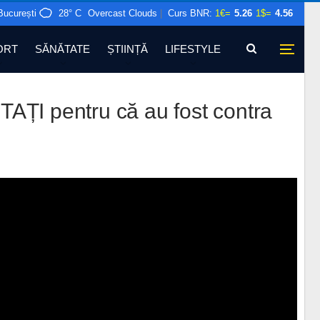
București
28° C
Overcast Clouds
|
Curs BNR:
1€=
5.26
1$=
4.56
ORT
SĂNĂTATE
ȘTIINȚĂ
LIFESTYLE
ȚI pentru că au fost contra