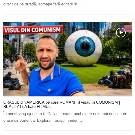
direct de pe stradă, aproape fără editare și…
ORAȘUL din AMERICA pe care ROMÂNII îl visau în COMUNISM |
REALITATEA bate FILMUL
În acest vlog ajungem în Dallas, Texas, unul dintre cele mai cunoscute
orașe din America. Explorăm orașul, vedem…