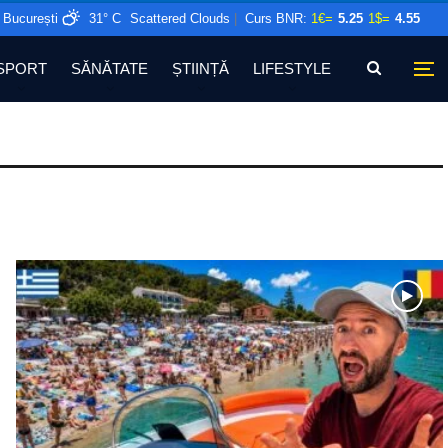
București
31° C
Scattered Clouds
|
Curs BNR:
1€=
5.25
1$=
4.55
SPORT
SĂNĂTATE
ȘTIINȚĂ
LIFESTYLE