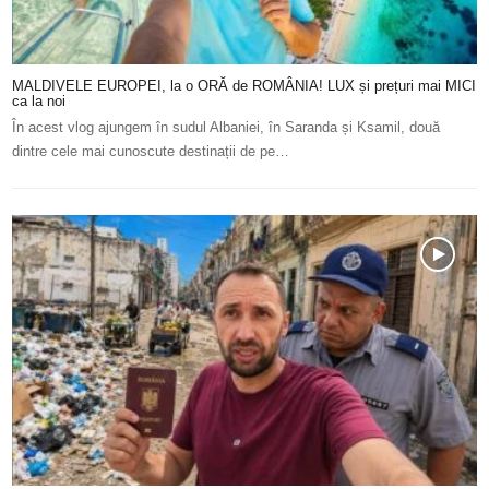
MALDIVELE EUROPEI, la o ORĂ de ROMÂNIA! LUX și prețuri mai MICI
ca la noi
În acest vlog ajungem în sudul Albaniei, în Saranda și Ksamil, două
dintre cele mai cunoscute destinații de pe…