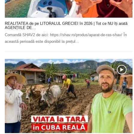
REALITATEA de pe LITORALUL GRECIEI în 2026 | Tot ce NU îți arată
AGENȚIILE DE…
Comandă SHAV2 de aici: https://shav.ro/produs/aparat-de-ras-shav/ În
această perioadă este disponibil la prețul…