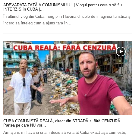
ADEVĂRATA FAȚĂ A COMUNISMULUI | Vlogul pentru care o să fiu
INTERZIS în CUBA |…
În ultimul vlog din Cuba merg prin Havana dincolo de imaginea turistică și
încerc să înțeleg cum a ajuns țara în…
CUBA COMUNISTĂ REALĂ, direct din STRADĂ și fără CENZURĂ |
Partea pe care NU vor…
Am ajuns în Havana și am decis să vă arăt Cuba exact așa cum este,