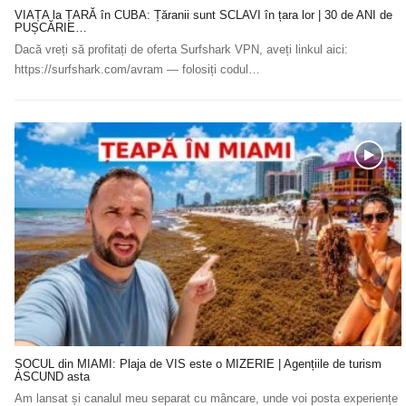
VIAȚA la ȚARĂ în CUBA: Țăranii sunt SCLAVI în țara lor | 30 de ANI de
PUȘCĂRIE…
Dacă vreți să profitați de oferta Surfshark VPN, aveți linkul aici:
https://surfshark.com/avram — folosiți codul…
ȘOCUL din MIAMI: Plaja de VIS este o MIZERIE | Agențiile de turism
ASCUND asta
Am lansat și canalul meu separat cu mâncare, unde voi posta experiențe